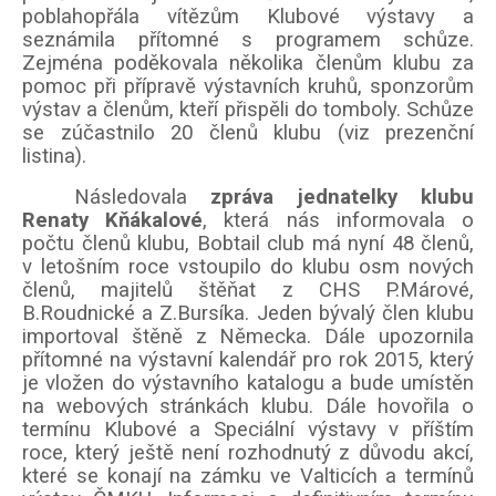
poblahopřála vítězům Klubové výstavy a
seznámila přítomné s programem schůze.
Zejména poděkovala několika členům klubu za
pomoc při přípravě výstavních kruhů, sponzorům
výstav a členům, kteří přispěli do tomboly. Schůze
se zúčastnilo 20 členů klubu (viz prezenční
listina).
Následovala
zpráva jednatelky klubu
Renaty Kňákalové
, která nás informovala o
počtu členů klubu, Bobtail club má nyní 48 členů,
v letošním roce vstoupilo do klubu osm nových
členů, majitelů štěňat z CHS P.Márové,
B.Roudnické a Z.Bursíka. Jeden bývalý člen klubu
importoval štěně z Německa. Dále upozornila
přítomné na výstavní kalendář pro rok 2015, který
je vložen do výstavního katalogu a bude umístěn
na webových stránkách klubu. Dále hovořila o
termínu Klubové a Speciální výstavy v příštím
roce, který ještě není rozhodnutý z důvodu akcí,
které se konají na zámku ve Valticích a termínů