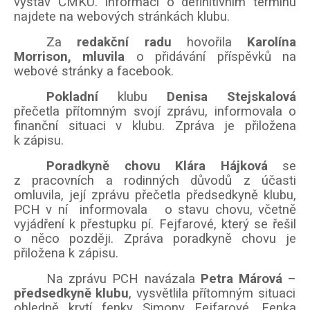
výstav ČMKU. Informaci o definitivním termínu
najdete na webových stránkách klubu.
Za
redakční radu
hovořila
Karolína
Morrison, mluvila
o přidávání příspěvků na
webové stránky a facebook.
Pokladní
klubu
Denisa Stejskalová
přečetla přítomným svojí zprávu, informovala o
finanční situaci v klubu. Zpráva je přiložena
k zápisu.
Poradkyně chovu Klára Hájková
se
z pracovních a rodinných důvodů z účasti
omluvila, její zprávu přečetla předsedkyně klubu,
PCH v ní informovala o stavu chovu, včetně
vyjádření k přestupku pí. Fejfarové, který se řešil
o něco později. Zpráva poradkyně chovu je
přiložena k zápisu.
Na zprávu PCH navázala
Petra Márová
–
předsedkyně klubu
, vysvětlila přítomným situaci
ohledně krytí fenky Simony Fejfarové. Fenka