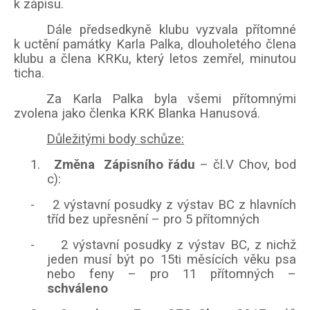
k zápisu.
Dále předsedkyně klubu vyzvala přítomné
k uctění památky Karla Palka, dlouholetého člena
klubu a člena KRKu, který letos zemřel, minutou
ticha.
Za Karla Palka byla všemi přítomnými
zvolena jako členka KRK Blanka Hanusová.
Důležitými body schůze:
1.
Změna Zápisního řádu
– čl.V Chov, bod
c):
-
2 výstavní posudky z výstav BC z hlavních
tříd bez upřesnění – pro 5 přítomných
-
2 výstavní posudky z výstav BC, z nichž
jeden musí být po 15ti měsících věku psa
nebo feny – pro 11 přítomných –
schváleno