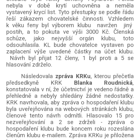
nebyla v době krytí uchovněna a neměla
vystavený krycí list. Tyto přestupky se podle řádu
řeší zákazem chovatelské činnosti. Vzhledem
k věku feny byl výborem klubu navržen jiný
postih, a to pokuta ve výši 3000 Kč. Členská
schůze, jako nejvyšší orgán klubu, toto
odsouhlasila. KL bude chovatelce vystaven po
zaplacení výše uvedené částky na účet klubu.
Návrh byl přijat 12 členy, 1 byl proti a 5 se
hlasování zdrželo.
Následovala
zpráva KRKu
, kterou přečetla
předsedkyně KRK
Blanka Roudnická
,
konstatovala v ní, že účetnictví je vedeno řádně a
přehledně a nebyly shledány žádné nedostatky.
KRK navrhovala, aby zpráva o hospodaření klubu
byla uveřejňována na webových stránkách klubu,
členové tento návrh odmítli. Hlasovalo 15 pro
nezveřejňování a 2 se zdrželi - zpráva o
hospodaření klubu bude koncem roku rozeslána
členům klubu e-mailem. Zpráva KRKu je přiložena