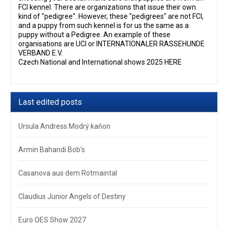
FCI kennel. There are organizations that issue their own
kind of "pedigree". However, these "pedigrees" are not FCI,
and a puppy from such kennel is for us the same as a
puppy without a Pedigree. An example of these
organisations are UCI or INTERNATIONALER RASSEHUNDE
VERBAND E.V.
Czech National and International shows 2025 HERE
Last edited posts
Ursula Andress Modrý kaňon
Armin Bahandi Bob‘s
Casanova aus dem Rotmaintal
Claudius Junior Angels of Destiny
Euro OES Show 2027