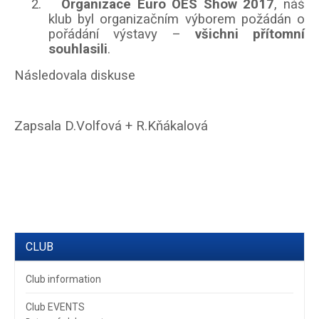
2.
Organizace Euro OES Show 2017
, náš
klub byl organizačním výborem požádán o
pořádání výstavy –
všichni přítomní
souhlasili
.
Následovala diskuse
Zapsala D.Volfová + R.Kňákalová
CLUB
Club information
Club EVENTS