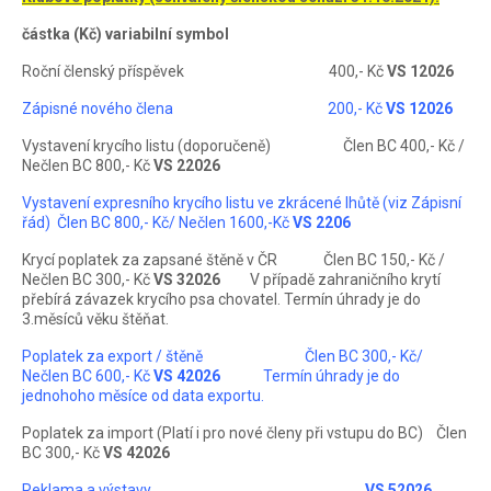
částka (Kč) variabilní symbol
Roční členský příspěvek 400,- Kč
VS 12026
Zápisné nového člena 200,- Kč
VS 12026
Vystavení krycího listu (doporučeně) Člen BC 400,- Kč /
Nečlen BC 800,- Kč
VS 22026
Vystavení expresního krycího listu ve zkrácené lhůtě (viz Zápisní
řád)
Člen BC 800,- Kč/ Nečlen 1600,-Kč
VS 2206
Krycí poplatek za zapsané štěně v ČR Člen BC 150,- Kč /
Nečlen BC 300,- Kč
VS 32026
V případě zahraničního krytí
přebírá závazek krycího psa chovatel. Termín úhrady je do
3.měsíců věku štěňat.
Poplatek za export / štěně Člen BC 300,- Kč/
Nečlen BC 600,- Kč
VS 42026
Termín úhrady je do
jednohoho měsíce od data exportu.
Poplatek za import (Platí i pro nové členy při vstupu do BC) Člen
BC 300,- Kč
VS 42026
Reklama a výstavy
VS 52026