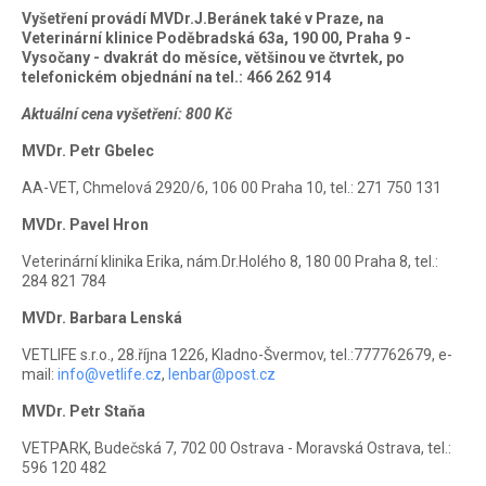
Vyšetření provádí MVDr.J.Beránek také v Praze, na
Veterinární klinice Poděbradská 63a, 190 00, Praha 9 -
Vysočany - dvakrát do měsíce, většinou ve čtvrtek, po
telefonickém objednání na tel.: 466 262 914
Aktuální cena vyšetření: 800 Kč
MVDr. Petr Gbelec
AA-VET, Chmelová 2920/6, 106 00 Praha 10, tel.: 271 750 131
MVDr. Pavel Hron
Veterinární klinika Erika, nám.Dr.Holého 8, 180 00 Praha 8, tel.:
284 821 784
MVDr. Barbara Lenská
VETLIFE s.r.o., 28.října 1226, Kladno-Švermov, tel.:777762679, e-
mail:
info@vetlife.cz
,
lenbar@post.cz
MVDr. Petr Staňa
VETPARK, Budečská 7, 702 00 Ostrava - Moravská Ostrava, tel.:
596 120 482