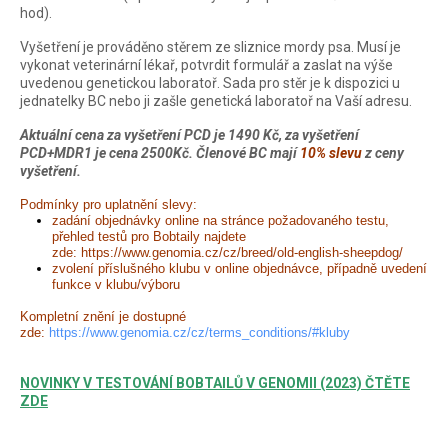
hod).
Vyšetření je prováděno stěrem ze sliznice mordy psa. Musí je
vykonat veterinární lékař, potvrdit formulář a zaslat na výše
uvedenou genetickou laboratoř. Sada pro stěr je k dispozici u
jednatelky BC nebo ji zašle genetická laboratoř na Vaší adresu.
Aktuální cena za vyšetření PCD je 1490 Kč, za vyšetření
PCD+MDR1 je cena 2500Kč. Členové BC mají
10% slevu
z ceny
vyšetření.
Podmínky pro uplatnění slevy:
zadání objednávky online na stránce požadovaného testu,
přehled testů pro Bobtaily najdete
zde:
https://www.genomia.cz/cz/breed/old-english-sheepdog/
zvolení příslušného klubu v online objednávce, případně uvedení
funkce v klubu/výboru
Kompletní znění je dostupné
zde:
https://www.genomia.cz/cz/terms_conditions/#kluby
NOVINKY V TESTOVÁNÍ BOBTAILŮ V GENOMII (2023) ČTĚTE
ZDE