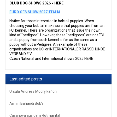
CLUB DOG SHOWS 2026 > HERE
EURO OES SHOW 2027-ITALIA
Notice for those interested in bobtail puppies When
choosing your bobtail make sure that puppies are from an
FCI kennel. There are organizations that issue their own
kind of "pedigree". However, these "pedigrees" are not FCI,
and a puppy from such kennel is for us the same as a
puppy without a Pedigree. An example of these
organisations are UCI or INTERNATIONALER RASSEHUNDE
VERBAND E.V.
Czech National and International shows 2025 HERE
Last edited posts
Ursula Andress Modrý kaňon
Armin Bahandi Bob‘s
Casanova aus dem Rotmaintal