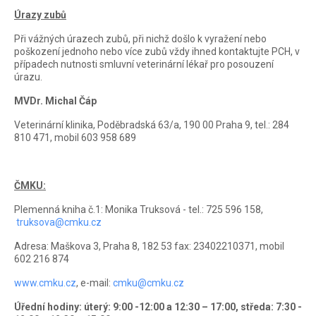
Úrazy zubů
Při vážných úrazech zubů, při nichž došlo k vyražení nebo
poškození jednoho nebo více zubů vždy ihned kontaktujte PCH, v
případech nutnosti smluvní veterinární lékař pro posouzení
úrazu.
MVDr. Michal Čáp
Veterinární klinika, Poděbradská 63/a, 190 00 Praha 9, tel.: 284
810 471, mobil 603 958 689
ČMKU:
Plemenná kniha č.1: Monika Truksová - tel.: 725 596 158,
truksova@cmku.cz
Adresa: Maškova 3, Praha 8, 182 53 fax: 23402210371, mobil
602 216 874
www.cmku.cz
, e-mail:
cmku@cmku.cz
Úřední hodiny: úterý: 9:00 -12:00 a 12:30 – 17:00, středa: 7:30 -