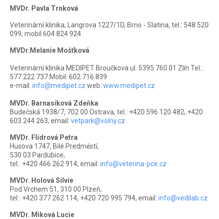
MVDr. Pavla Trnková
Veterinární klinika, Langrova 1227/1D, Brno - Slatina, tel.: 548 520
099, mobil 604 824 924
MVDr.Melanie Mošťková
Veterinární klinika MEDIPET Broučkova ul. 5395 760 01 Zlín Tel.:
577 222 737 Mobil: 602 716 839
e-mail:
info@medipet.cz
web:
www.medipet.cz
MVDr. Barnasíková Zdeňka
Budečská 1938/7, 702 00 Ostrava, tel.: +420 596 120 482, +420
603 244 263, email:
vetpark@volny.cz
MVDr. Flídrová Petra
Husova 1747, Bilé Predměstí,
530 03 Pardubice,
tel.: +420 466 262 914, email:
info@veterina-pce.cz
MVDr. Holová Silvie
Pod Vrchem 51, 310 00 Plzeň,
tel.: +420 377 262 114, +420 720 995 794, email:
info@vedilab.cz
MVDr. Miková Lucie