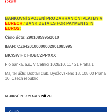
roku
!!!!
BANKOVNÍ SPOJENÍ PRO ZAHRANIČNÍ PLATBY V
EURECH
/ BANK DETAILS FOR PAYMENTS IN
EUROS
:
Číslo účtu: 2901085995/2010
IBAN: CZ6420100000002901085995
BIC/SWIFT: FIOBCZPPXXX
Fio banka, a.s., V Celnici 1028/10, 117 21 Praha 1
Majitel účtu: Bobtail club, Bydžovského 18, 108 00 Praha
10, Czech republic
KLUBOVÉ INFORMACE v
Pdf
ZDE