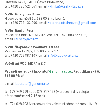
Otavská 1453, 370 11 České Budějovice,
tel.: +420 385 520 561, email:
vklinika@klinik-vltava.cz
MVDr. Přikrylová Silvie
Hlasovou náměstí 6a, 638 00 Brno Lesná,
tel.: +420 734 132 200, email:
veterina.oftalmovet@gmail.com
MVDr. Raušer Petr
Palackého třída 1/3, 612 42 Brno, tel.: +420 603 857 693,
email:
rauserp@vfu.cz
MVDr. Štěpánek Zavadilová Tereza
Reimerová 1712/9, 163 00 Praha 17,
tel.: +420 725 887 107, email:
info@jaggypraha.cz
Vyšetření PCD, MDR1 a EIC
Provádí genetická laboratoř
Genomia s.r.o.
, Republikánská 6,
312 00 Plzeň
e mail:
laboratoř@genomia.cz
tel: 373 749 999 nebo 373 317 478 (v pracovní dny volejte
přednostně mezi 7-16 hod)
tel: 724 028 493 (v pracovní dny volejte přednostně mezi 16-19