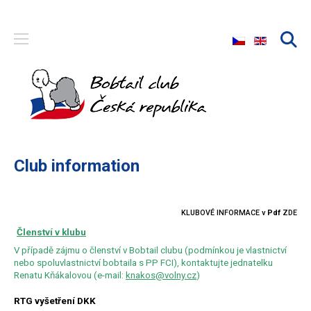
Select your langu
Club information
KLUBOVÉ INFORMACE v
Pdf
ZDE
Členství v klubu
V případě zájmu o členství v Bobtail clubu (podmínkou je vlastnictví
nebo spoluvlastnictví bobtaila s PP FCI),
kontaktujte jednatelku
Renatu Kňákalovou (e-mail:
knakos@volny.cz
)
RTG vyšetření DKK