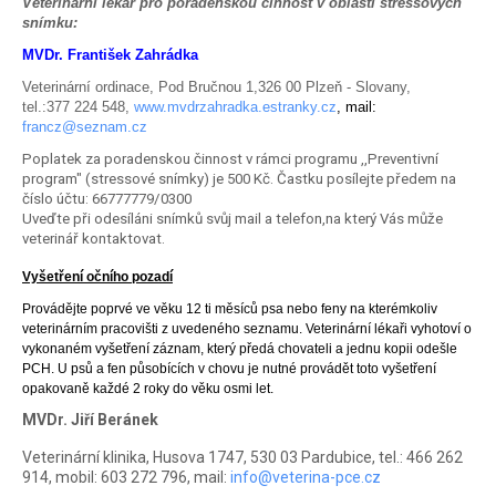
Veterinární lékař pro poradenskou činnost v oblasti stressových
snímku:
MVDr. František Zahrádka
Veterinární ordinace, Pod Bručnou 1,326 00 Plzeň - Slovany,
tel.:377 224 548,
www.mvdrzahradka.estranky.cz
, mail:
francz@seznam.cz
Poplatek za poradenskou činnost v rámci programu ,,Preventivní
program" (stressové snímky) je 500 Kč. Častku posílejte předem na
číslo účtu: 66777779/0300
Uveďte při odesíláni snímků svůj mail a telefon,na který Vás může
veterinář kontaktovat.
Vyšetření očního pozadí
Provádějte poprvé ve věku 12 ti měsíců psa nebo feny na kterémkoliv
veterinárním pracovišti z uvedeného seznamu. Veterinární lékaři vyhotoví o
vykonaném vyšetření záznam, který předá chovateli a jednu kopii odešle
PCH. U psů a fen působících v chovu je nutné provádět toto vyšetření
opakovaně každé 2 roky do věku osmi let.
MVDr. Jiří Beránek
Veterinární klinika, Husova 1747, 530 03 Pardubice, tel.: 466 262
914, mobil: 603 272 796, mail:
info@veterina-pce.cz