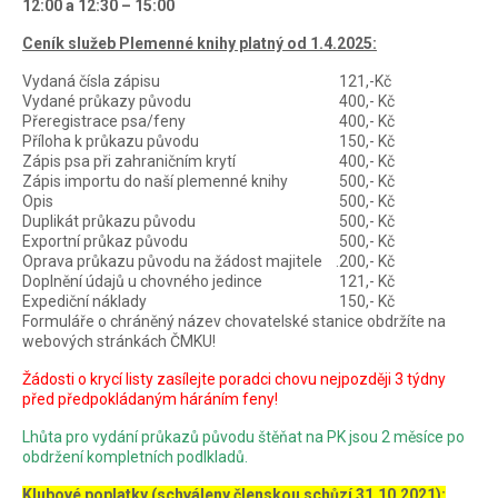
12:00 a 12:30 – 15:00
Ceník služeb Plemenné knihy platný od 1.4.2025:
Vydaná čísla zápisu
121,-Kč
Vydané průkazy původu
400,- Kč
Přeregistrace psa/feny
400,- Kč
Příloha k průkazu původu
150,- Kč
Zápis psa při zahraničním krytí
400,- Kč
Zápis importu do naší plemenné knihy
500,- Kč
Opis
500,- Kč
Duplikát průkazu původu
500,- Kč
Exportní průkaz původu
500,- Kč
Oprava průkazu původu na žádost majitele .
200,- Kč
Doplnění údajů u chovného jedince
121,- Kč
Expediční náklady
150,- Kč
Formuláře o chráněný název chovatelské stanice obdržíte na
webových stránkách ČMKU!
Žádosti o krycí listy zasílejte poradci chovu nejpozději 3 týdny
před předpokládaným háráním feny!
Lhůta pro vydání průkazů původu štěňat na PK jsou 2 měsíce po
obdržení kompletních podlkladů.
Klubové poplatky (schváleny členskou schůzí 31.10.2021):