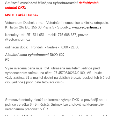
Smluvní veterinární lékař pro vyhodnocování
definitivních
snímků DKK
:
MVDr. Lukáš Duchek
Vetcentrum Duchek s.r.o. - Veterinární nemocnice a klinika ortopedie,
K Hájům 2671/8, 155 00 Praha 5 - Stodůlky,
www.vetcentrum.cz
Kontakty: tel: 251 511 651 , mobil: 775 688 637, provoz
@vetcentrum.cz
ordinační doba: Pondělí - Neděle - 8:00 - 21:00
Aktuální cena vyhodnocení DKK: 600
Kč
Výše uvedená cena musí být uhrazena majitelem jedince před
vyhodnocením snímku na účet: 27-4570340267/0100, VS : bude
vždy začínat 31 a majitel doplní na dalších 5 pozic posledních 5 čísel
čipu jedince ( popř. celé tetovací číslo).
Stressové snímky slouží ke kontrole vývoje DKK a provádějí se u
jedince ve věku 6 - 9 měsíců. Snímek lze zhotovit na kterémkoliv
veterinárním pracovišti v ČR.