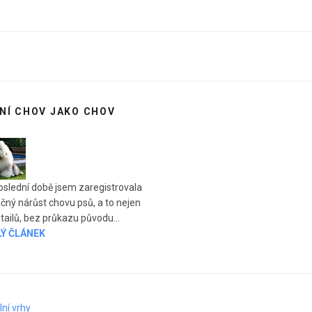
NÍ CHOV JAKO CHOV
oslední době jsem zaregistrovala
čný nárůst chovu psů, a to nejen
tailů, bez průkazu původu...
LÝ ČLÁNEK
ní vrhy