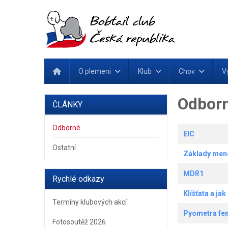
O plemeni
Klub
Chov
V
Odborn
ČLÁNKY
Odborné
Články
Titulek
EIC
Ostatní
Základy mend
MDR1
Rychlé odkazy
Klíšťata a jak
Termíny klubových akcí
Pyometra fen
Fotosoutěž 2026