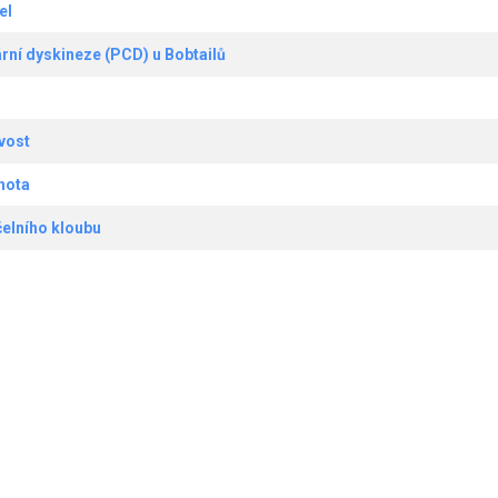
el
ární dyskineze (PCD) u Bobtailů
vost
hota
čelního kloubu