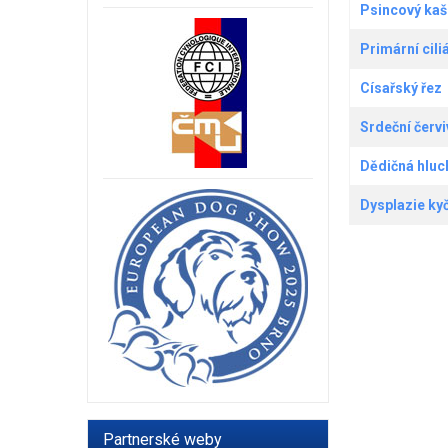
Psincový kaš
Primární cili
Císařský řez
Srdeční červi
Dědičná hluc
Dysplazie ky
Partnerské weby