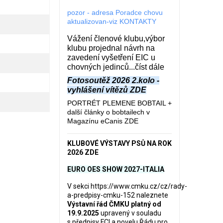
pozor - adresa Poradce chovu
aktualizovan-viz KONTAKTY
Vážení členové klubu,výbor
klubu projednal návrh na
zavedení vyšetření EIC u
chovných jedinců...číst dále
Fotosoutěž 2026 2.kolo -
vyhlášení vítězů ZDE
PORTRÉT PLEMENE BOBTAIL +
další články o bobtailech v
Magazínu eCanis ZDE
KLUBOVÉ VÝSTAVY PSŮ NA ROK
2026 ZDE
EURO OES SHOW 2027-ITALIA
V sekci
https://www.cmku.cz/cz/rady-
a-predpisy-cmku-152
naleznete
Výstavní řád ČMKU platný od
19.9.2025
upravený v souladu
s předpisy FCI a novelu Řádu pro