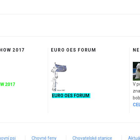
SHOW 2017
EURO OES FORUM
NE
V p
W 2017
zna
EURO OES FORUM
bob
CE
ovní psi
Chovné feny
Chovatelské stanice
Aktuál