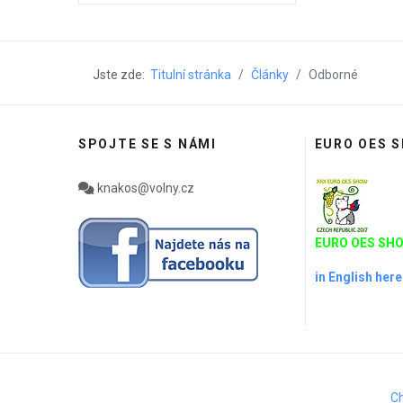
Jste zde:
Titulní stránka
Články
Odborné
SPOJTE SE S NÁMI
EURO OES 
knakos@volny.cz
EURO OES SHO
in English here
Ch