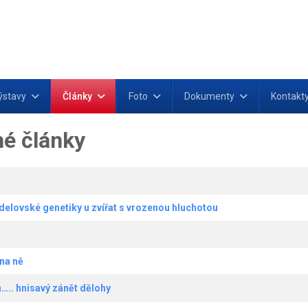
ýstavy
Články
Foto
Dokumenty
Kontakt
é články
elovské genetiky u zvířat s vrozenou hluchotou
 na ně
….. hnisavý zánět dělohy