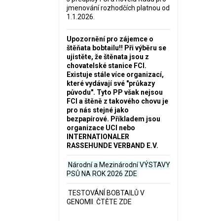
jmenování rozhodčích platnou od
1.1.2026.
Upozornění pro zájemce o
štěňata bobtailu‼️ Při výběru se
ujistěte, že štěnata jsou z
chovatelské stanice FCI.
Existuje stále více organizací,
které vydávají své "průkazy
původu". Tyto PP však nejsou
FCI a štěně z takového chovu je
pro nás stejné jako
bezpapírové. Příkladem jsou
organizace UCI nebo
INTERNATIONALER
RASSEHUNDE VERBAND E.V.
Národní a Mezinárodní VÝSTAVY
PSŮ NA ROK 2026
ZDE
TESTOVÁNÍ BOBTAILŮ V
GENOMII ČTĚTE ZDE