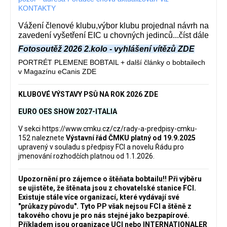
KONTAKTY
Vážení členové klubu,výbor klubu projednal návrh na
zavedení vyšetření EIC u chovných jedinců...číst dále
Fotosoutěž 2026 2.kolo - vyhlášení vítězů ZDE
PORTRÉT PLEMENE BOBTAIL + další články o bobtailech
v Magazínu eCanis ZDE
KLUBOVÉ VÝSTAVY PSŮ NA ROK 2026 ZDE
EURO OES SHOW 2027-ITALIA
V sekci
https://www.cmku.cz/cz/rady-a-predpisy-cmku-
152
naleznete
Výstavní řád ČMKU platný od 19.9.2025
upravený v souladu s předpisy FCI a novelu Řádu pro
jmenování rozhodčích platnou od 1.1.2026.
Upozornění pro zájemce o štěňata bobtailu‼️ Při výběru
se ujistěte, že štěnata jsou z chovatelské stanice FCI.
Existuje stále více organizací, které vydávají své
"průkazy původu". Tyto PP však nejsou FCI a štěně z
takového chovu je pro nás stejné jako bezpapírové.
Příkladem jsou organizace UCI nebo INTERNATIONALER