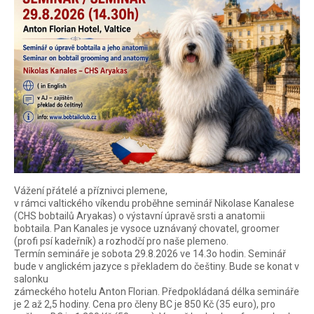
Vážení přátelé a příznivci plemene,
v rámci valtického víkendu proběhne seminář Nikolase Kanalese
(CHS bobtailů Aryakas) o výstavní úpravě srsti a anatomii
bobtaila. Pan Kanales je vysoce uznávaný chovatel, groomer
(profi psí kadeřník) a rozhodčí pro naše plemeno.
Termín semináře je sobota 29.8.2026 ve 14.3o hodin. Seminář
bude v anglickém jazyce s překladem do češtiny. Bude se konat v
salonku
zámeckého hotelu Anton Florian. Předpokládaná délka semináře
je 2 až 2,5 hodiny. Cena pro členy BC je 850 Kč (35 euro), pro