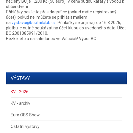
nečleny BC je 1.200 Kč (50 euro). V ceně budou karafy s vodou k
občerstvení.
Přihlášky posílejte přes dogoffice (pokud máte registrovaný
účet), pokud ne, můžete se přihlásit mailem
na
vystava@bobtailclub.cz
.
Přihlášky se přijímají do 16.8.2026,
platbu je nutné poukázat na účet klubu do uvedeného data. Účet
BC 2301085991/2010.
Hezké léto a na shledanou ve Valticích! Výbor BC
VÝSTAVY
KV - 2026
KV - archiv
Euro OES Show
Ostatní výstavy